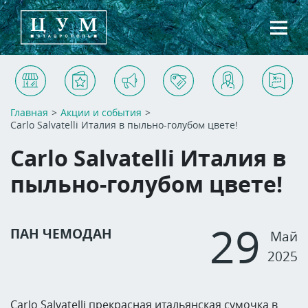
Магазины
Услуги
Акции и события
Арендаторам
Контакты
Схема ТЦ
Главная
>
Акции и события
>
Carlo Salvatelli Италия в пыльно-голубом цвете!
Carlo Salvatelli Италия в
пыльно-голубом цвете!
29
ПАН ЧЕМОДАН
Май
2025
Carlo Salvatelli прекрасная итальянская сумочка в