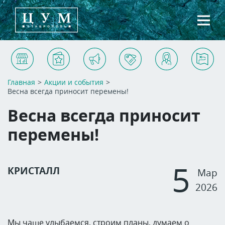
Магазины
Услуги
Акции и события
Арендаторам
Контакты
Схема ТЦ
Главная
>
Акции и события
>
Весна всегда приносит перемены!
Весна всегда приносит
перемены!
5
КРИСТАЛЛ
Мар
2026
Мы чаще улыбаемся, строим планы, думаем о