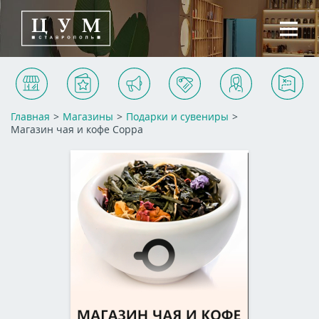
Магазины
Услуги
Акции и события
Арендаторам
Контакты
Схема ТЦ
Главная
>
Магазины
>
Подарки и сувениры
>
Магазин чая и кофе Coppa