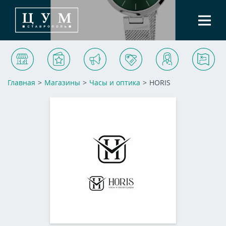
Магазины
Услуги
Акции и события
Арендаторам
Контакты
Схема ТЦ
Главная
>
Магазины
>
Часы и оптика
>
HORIS